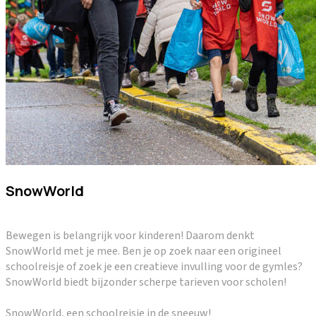
SnowWorld
Bewegen is belangrijk voor kinderen! Daarom denkt
SnowWorld met je mee. Ben je op zoek naar een origineel
schoolreisje of zoek je een creatieve invulling voor de gymles?
SnowWorld biedt bijzonder scherpe tarieven voor scholen!
SnowWorld, een schoolreisje in de sneeuw!