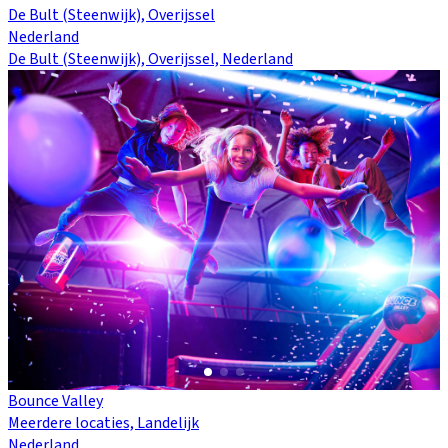
De Bult (Steenwijk), Overijssel
Nederland
De Bult (Steenwijk), Overijssel, Nederland
Bounce Valley
Meerdere locaties, Landelijk
Nederland