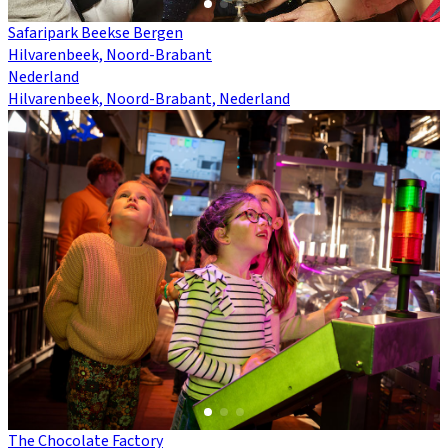
Safaripark Beekse Bergen
Hilvarenbeek, Noord-Brabant
Nederland
Hilvarenbeek, Noord-Brabant, Nederland
The Chocolate Factory