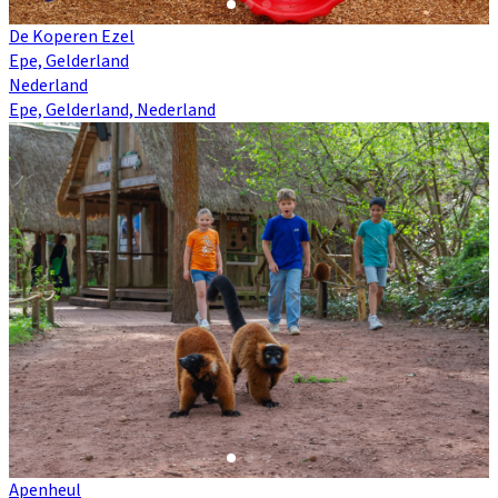
De Koperen Ezel
Epe, Gelderland
Nederland
Epe, Gelderland, Nederland
Apenheul