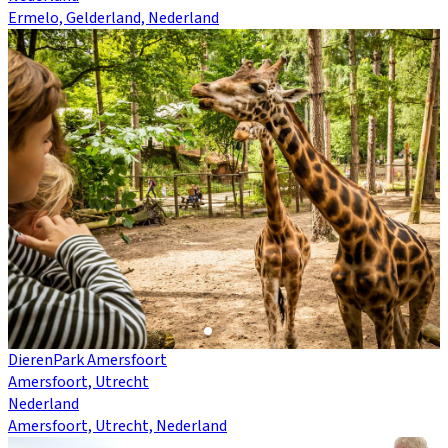
Ermelo, Gelderland, Nederland
DierenPark Amersfoort
Amersfoort, Utrecht
Nederland
Amersfoort, Utrecht, Nederland